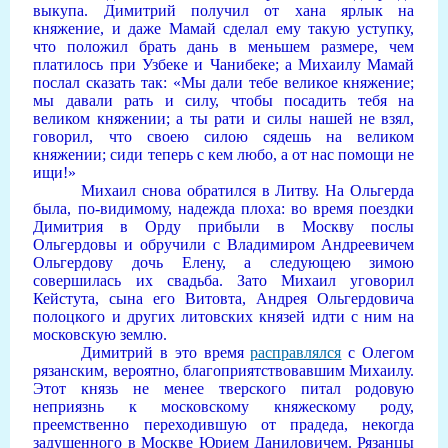
выкупа. Димитрий получил от хана ярлык на
княжение, и даже Мамай сделал ему такую уступку,
что положил брать дань в меньшем размере, чем
платилось при Узбеке и Чанибеке; а Михаилу Мамай
послал сказать так: «Мы дали тебе великое княжение;
мы давали рать и силу, чтобы посадить тебя на
великом княжении; а ты рати и силы нашей не взял,
говорил, что своею силою сядешь на великом
княжении; сиди теперь с кем любо, а от нас помощи не
ищи!»
Михаил снова обратился в Литву. На Ольгерда
была, по-видимому, надежда плоха: во время поездки
Димитрия в Орду прибыли в Москву послы
Ольгердовы и обручили с Владимиром Андреевичем
Ольгердову дочь Елену, а следующею зимою
совершилась их свадьба. Зато Михаил уговорил
Кейстута, сына его Витовта, Андрея Ольгердовича
полоцкого и других литовских князей идти с ним на
московскую землю.
Димитрий в это время
расправлялся
с Олегом
рязанским, вероятно, благоприятствовавшим Михаилу.
Этот князь не менее тверского питал родовую
неприязнь к московскому княжескому роду,
преемственно переходившую от прадеда, некогда
задушенного в Москве Юрием Даниловичем. Рязанцы