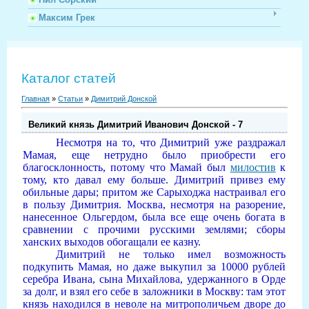
Максим Грек
Каталог статей
Главная
»
Статьи
»
Димитрий Донской
Великий князь Димитрий Иванович Донской - 7
Несмотря на то, что Димитрий уже раздражал
Мамая, еще нетрудно было приобрести его
благосклонность, потому что Мамай был
милостив
к
тому, кто давал ему больше. Димитрий привез ему
обильные дары; притом же Сарыходжа настраивал его
в пользу Димитрия. Москва, несмотря на разорение,
нанесенное Ольгердом, была все еще очень богата в
сравнении с прочими русскими землями; сборы
ханских выходов обогащали ее казну.
Димитрий не только имел возможность
подкупить Мамая, но даже выкупил за 10000 рублей
серебра
Ивана, сына Михайлова, удержанного в Орде
за долг, и взял его себе в заложники в Москву: там этот
князь находился в неволе на митрополичьем дворе до