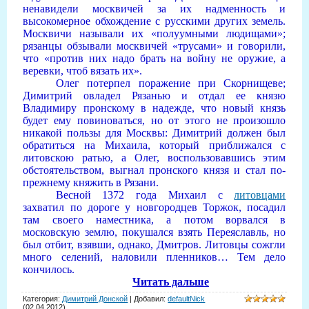
ненавидели москвичей за их надменность и
высокомерное обхождение с русскими других земель.
Москвичи называли их «полуумными людищами»;
рязанцы обзывали москвичей «трусами» и говорили,
что «против них надо брать на войну не оружие, а
веревки, чтоб вязать их».
Олег потерпел поражение при Скорнищеве;
Димитрий овладел Рязанью и отдал ее князю
Владимиру пронскому в надежде, что новый князь
будет ему повиноваться, но от этого не произошло
никакой пользы для Москвы: Димитрий должен был
обратиться на Михаила, который приближался с
литовскою ратью, а Олег, воспользовавшись этим
обстоятельством, выгнал пронского князя и стал по-
прежнему княжить в Рязани.
Весной 1372 года Михаил с
литовцами
захватил по дороге у новгородцев Торжок, посадил
там своего наместника, а потом ворвался в
московскую землю, покушался взять Переяславль, но
был отбит, взявши, однако, Дмитров. Литовцы сожгли
много селений, наловили пленников… Тем дело
кончилось.
Читать дальше
Категория
:
Димитрий Донской
|
Добавил
:
defaultNick
(02.04.2012)